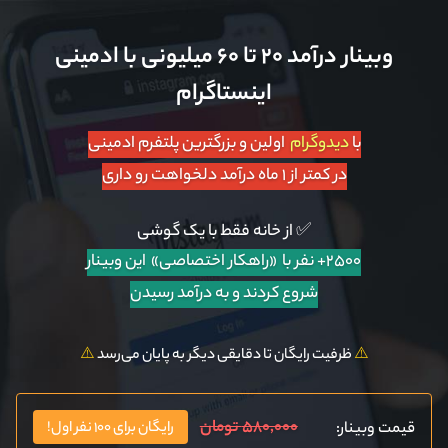
وبینار درآمد ۲۰ تا ۶۰ میلیونی با ادمینی
اینستاگرام
با
دیدوگرام
اولین و بزرگترین پلتفرم ادمینی
در کمتر از ۱ ماه درآمد دلخواهت رو داری
✅ از خانه فقط با یک گوشی
۲۵۰۰+ نفر با «راهکار اختصاصی»
این وبینار
شروع کردند و به درآمد رسیدن
⚠️
ظرفیت رایگان تا دقایقی دیگر به پایان می‌رسد
⚠️
۵۸۰,۰۰۰ تومان
قیمت وبینار:
رایگان برای ۱۰۰ نفر اول!