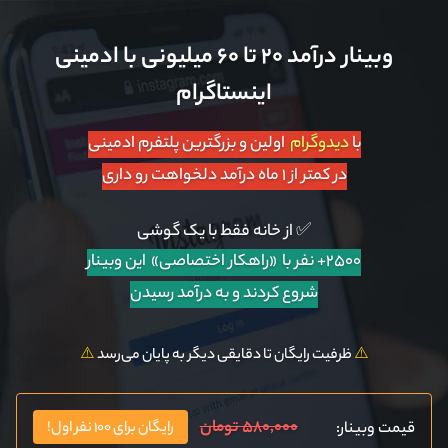
وبینار درآمد ۲۰ تا ۶۰ میلیونی با ادمینی
اینستاگرام
با
دیدوگرام
اولین و بزرگترین پلتفرم ادمینی
در کمتر از ۱ ماه درآمد دلخواهت رو داری
✅ از خانه فقط با یک گوشی
۲۵۰۰+ نفر با «راهکار اختصاصی»
این وبینار
شروع کردند و به درآمد رسیدن
⚠️
ظرفیت رایگان تا دقایقی دیگر به پایان می‌رسد
⚠️
۵۸۰,۰۰۰ تومان
قیمت وبینار:
رایگان برای ۱۰۰ نفر اول!