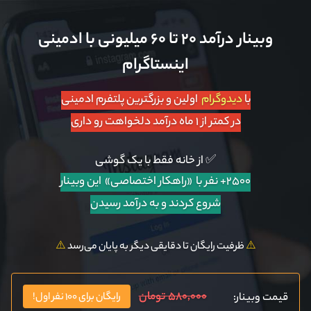
وبینار درآمد ۲۰ تا ۶۰ میلیونی با ادمینی
اینستاگرام
با
دیدوگرام
اولین و بزرگترین پلتفرم ادمینی
در کمتر از ۱ ماه درآمد دلخواهت رو داری
✅ از خانه فقط با یک گوشی
۲۵۰۰+ نفر با «راهکار اختصاصی»
این وبینار
شروع کردند و به درآمد رسیدن
⚠️
ظرفیت رایگان تا دقایقی دیگر به پایان می‌رسد
⚠️
۵۸۰,۰۰۰ تومان
قیمت وبینار:
رایگان برای ۱۰۰ نفر اول!