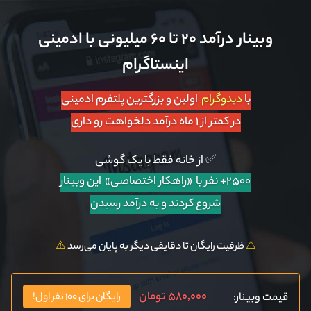
وبینار درآمد ۲۰ تا ۶۰ میلیونی با ادمینی
اینستاگرام
با
دیدوگرام
اولین و بزرگترین پلتفرم ادمینی
در کمتر از ۱ ماه درآمد دلخواهت رو داری
✅ از خانه فقط با یک گوشی
۲۵۰۰+ نفر با «راهکار اختصاصی»
این وبینار
شروع کردند و به درآمد رسیدن
⚠️
ظرفیت رایگان تا دقایقی دیگر به پایان می‌رسد
⚠️
۵۸۰,۰۰۰ تومان
قیمت وبینار:
رایگان برای ۱۰۰ نفر اول!