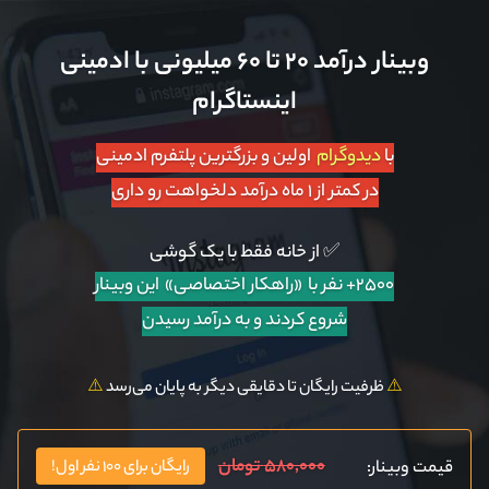
وبینار درآمد ۲۰ تا ۶۰ میلیونی با ادمینی
اینستاگرام
با
دیدوگرام
اولین و بزرگترین پلتفرم ادمینی
در کمتر از ۱ ماه درآمد دلخواهت رو داری
✅ از خانه فقط با یک گوشی
۲۵۰۰+ نفر با «راهکار اختصاصی»
این وبینار
شروع کردند و به درآمد رسیدن
⚠️
ظرفیت رایگان تا دقایقی دیگر به پایان می‌رسد
⚠️
۵۸۰,۰۰۰ تومان
قیمت وبینار:
رایگان برای ۱۰۰ نفر اول!