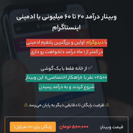
وبینار درآمد ۲۰ تا ۶۰ میلیونی با ادمینی
اینستاگرام
با
دیدوگرام
اولین و بزرگترین پلتفرم ادمینی
در کمتر از ۱ ماه درآمد دلخواهت رو داری
✅ از خانه فقط با یک گوشی
۲۵۰۰+ نفر با «راهکار اختصاصی»
این وبینار
شروع کردند و به درآمد رسیدن
⚠️
ظرفیت رایگان تا دقایقی دیگر به پایان می‌رسد
⚠️
۵۸۰,۰۰۰ تومان
قیمت وبینار:
رایگان برای ۱۰۰ نفر اول!