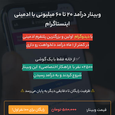
وبینار درآمد ۲۰ تا ۶۰ میلیونی با ادمینی
اینستاگرام
با
دیدوگرام
اولین و بزرگترین پلتفرم ادمینی
در کمتر از ۱ ماه درآمد دلخواهت رو داری
✅ از خانه فقط با یک گوشی
۲۵۰۰+ نفر با «راهکار اختصاصی»
این وبینار
شروع کردند و به درآمد رسیدن
⚠️
ظرفیت رایگان تا دقایقی دیگر به پایان می‌رسد
⚠️
۵۸۰,۰۰۰ تومان
قیمت وبینار:
رایگان برای ۱۰۰ نفر اول!