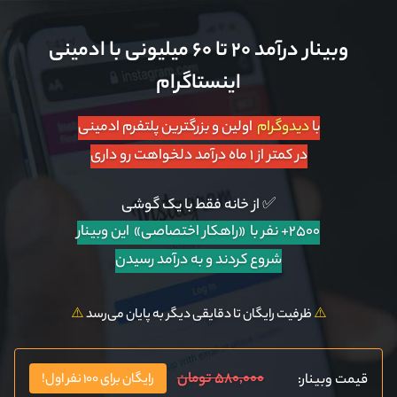
وبینار درآمد ۲۰ تا ۶۰ میلیونی با ادمینی
اینستاگرام
با
دیدوگرام
اولین و بزرگترین پلتفرم ادمینی
در کمتر از ۱ ماه درآمد دلخواهت رو داری
✅ از خانه فقط با یک گوشی
۲۵۰۰+ نفر با «راهکار اختصاصی»
این وبینار
شروع کردند و به درآمد رسیدن
⚠️
ظرفیت رایگان تا دقایقی دیگر به پایان می‌رسد
⚠️
۵۸۰,۰۰۰ تومان
قیمت وبینار:
رایگان برای ۱۰۰ نفر اول!