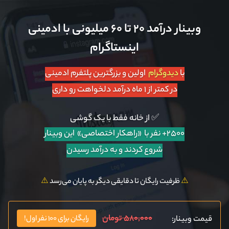
وبینار درآمد ۲۰ تا ۶۰ میلیونی با ادمینی
اینستاگرام
با
دیدوگرام
اولین و بزرگترین پلتفرم ادمینی
در کمتر از ۱ ماه درآمد دلخواهت رو داری
✅ از خانه فقط با یک گوشی
۲۵۰۰+ نفر با «راهکار اختصاصی»
این وبینار
شروع کردند و به درآمد رسیدن
⚠️
ظرفیت رایگان تا دقایقی دیگر به پایان می‌رسد
⚠️
۵۸۰,۰۰۰ تومان
قیمت وبینار:
رایگان برای ۱۰۰ نفر اول!