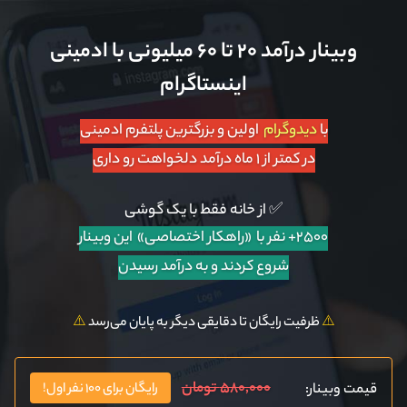
وبینار درآمد ۲۰ تا ۶۰ میلیونی با ادمینی
اینستاگرام
با
دیدوگرام
اولین و بزرگترین پلتفرم ادمینی
در کمتر از ۱ ماه درآمد دلخواهت رو داری
✅ از خانه فقط با یک گوشی
۲۵۰۰+ نفر با «راهکار اختصاصی»
این وبینار
شروع کردند و به درآمد رسیدن
⚠️
ظرفیت رایگان تا دقایقی دیگر به پایان می‌رسد
⚠️
۵۸۰,۰۰۰ تومان
قیمت وبینار:
رایگان برای ۱۰۰ نفر اول!