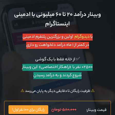
وبینار درآمد ۲۰ تا ۶۰ میلیونی با ادمینی
اینستاگرام
با
دیدوگرام
اولین و بزرگترین پلتفرم ادمینی
در کمتر از ۱ ماه درآمد دلخواهت رو داری
✅ از خانه فقط با یک گوشی
۲۵۰۰+ نفر با «راهکار اختصاصی»
این وبینار
شروع کردند و به درآمد رسیدن
⚠️
ظرفیت رایگان تا دقایقی دیگر به پایان می‌رسد
⚠️
۵۸۰,۰۰۰ تومان
قیمت وبینار:
رایگان برای ۱۰۰ نفر اول!