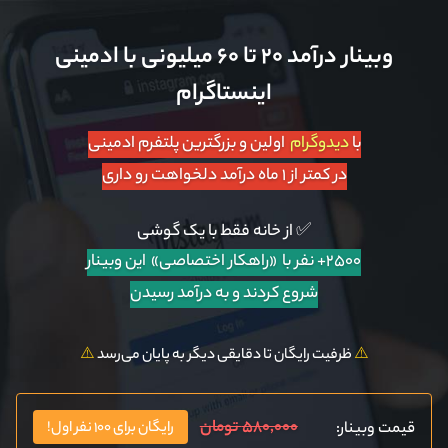
وبینار درآمد ۲۰ تا ۶۰ میلیونی با ادمینی
اینستاگرام
با
دیدوگرام
اولین و بزرگترین پلتفرم ادمینی
در کمتر از ۱ ماه درآمد دلخواهت رو داری
✅ از خانه فقط با یک گوشی
۲۵۰۰+ نفر با «راهکار اختصاصی»
این وبینار
شروع کردند و به درآمد رسیدن
⚠️
ظرفیت رایگان تا دقایقی دیگر به پایان می‌رسد
⚠️
۵۸۰,۰۰۰ تومان
قیمت وبینار:
رایگان برای ۱۰۰ نفر اول!