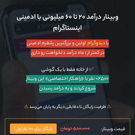
وبینار درآمد ۲۰ تا ۶۰ میلیونی با ادمینی
اینستاگرام
با
دیدوگرام
اولین و بزرگترین پلتفرم ادمینی
در کمتر از ۱ ماه درآمد دلخواهت رو داری
✅ از خانه فقط با یک گوشی
۲۵۰۰+ نفر با «راهکار اختصاصی»
این وبینار
شروع کردند و به درآمد رسیدن
⚠️
ظرفیت رایگان تا دقایقی دیگر به پایان می‌رسد
⚠️
۵۸۰,۰۰۰ تومان
قیمت وبینار:
رایگان برای ۱۰۰ نفر اول!