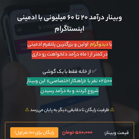
وبینار درآمد ۲۰ تا ۶۰ میلیونی با ادمینی
اینستاگرام
با
دیدوگرام
اولین و بزرگترین پلتفرم ادمینی
در کمتر از ۱ ماه درآمد دلخواهت رو داری
✅ از خانه فقط با یک گوشی
۲۵۰۰+ نفر با «راهکار اختصاصی»
این وبینار
شروع کردند و به درآمد رسیدن
⚠️
ظرفیت رایگان تا دقایقی دیگر به پایان می‌رسد
⚠️
۵۸۰,۰۰۰ تومان
قیمت وبینار:
رایگان برای ۱۰۰ نفر اول!