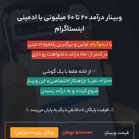
وبینار درآمد ۲۰ تا ۶۰ میلیونی با ادمینی
اینستاگرام
با
دیدوگرام
اولین و بزرگترین پلتفرم ادمینی
در کمتر از ۱ ماه درآمد دلخواهت رو داری
✅ از خانه فقط با یک گوشی
۲۵۰۰+ نفر با «راهکار اختصاصی»
این وبینار
شروع کردند و به درآمد رسیدن
⚠️
ظرفیت رایگان تا دقایقی دیگر به پایان می‌رسد
⚠️
۵۸۰,۰۰۰ تومان
قیمت وبینار:
رایگان برای ۱۰۰ نفر اول!