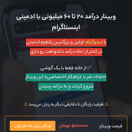
وبینار درآمد ۲۰ تا ۶۰ میلیونی با ادمینی
اینستاگرام
با
دیدوگرام
اولین و بزرگترین پلتفرم ادمینی
در کمتر از ۱ ماه درآمد دلخواهت رو داری
✅ از خانه فقط با یک گوشی
۲۵۰۰+ نفر با «راهکار اختصاصی»
این وبینار
شروع کردند و به درآمد رسیدن
⚠️
ظرفیت رایگان تا دقایقی دیگر به پایان می‌رسد
⚠️
۵۸۰,۰۰۰ تومان
قیمت وبینار:
رایگان برای ۱۰۰ نفر اول!