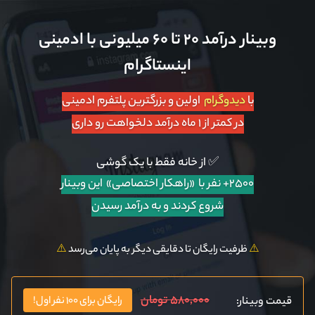
وبینار درآمد ۲۰ تا ۶۰ میلیونی با ادمینی
اینستاگرام
با
دیدوگرام
اولین و بزرگترین پلتفرم ادمینی
در کمتر از ۱ ماه درآمد دلخواهت رو داری
✅ از خانه فقط با یک گوشی
۲۵۰۰+ نفر با «راهکار اختصاصی»
این وبینار
شروع کردند و به درآمد رسیدن
⚠️
ظرفیت رایگان تا دقایقی دیگر به پایان می‌رسد
⚠️
۵۸۰,۰۰۰ تومان
قیمت وبینار:
رایگان برای ۱۰۰ نفر اول!