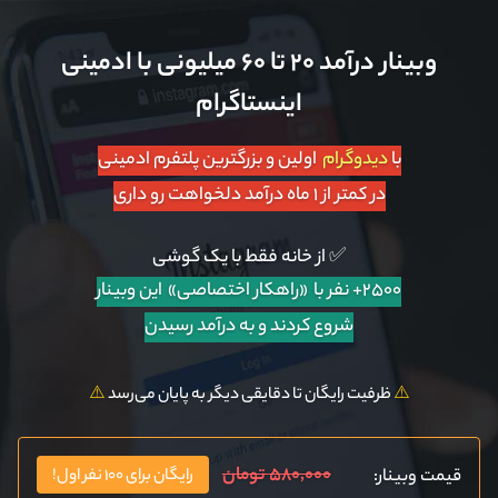
وبینار درآمد ۲۰ تا ۶۰ میلیونی با ادمینی
اینستاگرام
با
دیدوگرام
اولین و بزرگترین پلتفرم ادمینی
در کمتر از ۱ ماه درآمد دلخواهت رو داری
✅ از خانه فقط با یک گوشی
۲۵۰۰+ نفر با «راهکار اختصاصی»
این وبینار
شروع کردند و به درآمد رسیدن
⚠️
ظرفیت رایگان تا دقایقی دیگر به پایان می‌رسد
⚠️
۵۸۰,۰۰۰ تومان
قیمت وبینار:
رایگان برای ۱۰۰ نفر اول!