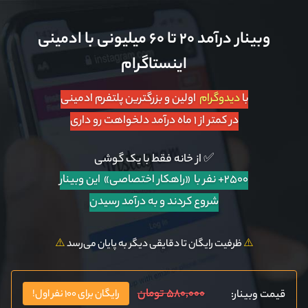
وبینار درآمد ۲۰ تا ۶۰ میلیونی با ادمینی
اینستاگرام
با
دیدوگرام
اولین و بزرگترین پلتفرم ادمینی
در کمتر از ۱ ماه درآمد دلخواهت رو داری
✅ از خانه فقط با یک گوشی
۲۵۰۰+ نفر با «راهکار اختصاصی»
این وبینار
شروع کردند و به درآمد رسیدن
⚠️
ظرفیت رایگان تا دقایقی دیگر به پایان می‌رسد
⚠️
۵۸۰,۰۰۰ تومان
قیمت وبینار:
رایگان برای ۱۰۰ نفر اول!