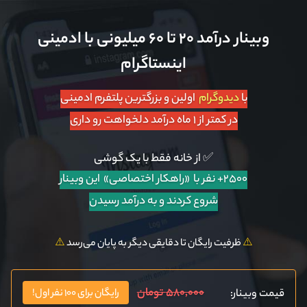
وبینار درآمد ۲۰ تا ۶۰ میلیونی با ادمینی
اینستاگرام
با
دیدوگرام
اولین و بزرگترین پلتفرم ادمینی
در کمتر از ۱ ماه درآمد دلخواهت رو داری
✅ از خانه فقط با یک گوشی
۲۵۰۰+ نفر با «راهکار اختصاصی»
این وبینار
شروع کردند و به درآمد رسیدن
⚠️
ظرفیت رایگان تا دقایقی دیگر به پایان می‌رسد
⚠️
۵۸۰,۰۰۰ تومان
قیمت وبینار:
رایگان برای ۱۰۰ نفر اول!