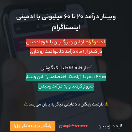
وبینار درآمد ۲۰ تا ۶۰ میلیونی با ادمینی
اینستاگرام
با
دیدوگرام
اولین و بزرگترین پلتفرم ادمینی
در کمتر از ۱ ماه درآمد دلخواهت رو داری
✅ از خانه فقط با یک گوشی
۲۵۰۰+ نفر با «راهکار اختصاصی»
این وبینار
شروع کردند و به درآمد رسیدن
⚠️
ظرفیت رایگان تا دقایقی دیگر به پایان می‌رسد
⚠️
۵۸۰,۰۰۰ تومان
قیمت وبینار:
رایگان برای ۱۰۰ نفر اول!