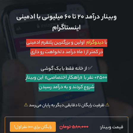
وبینار درآمد ۲۰ تا ۶۰ میلیونی با ادمینی
اینستاگرام
با
دیدوگرام
اولین و بزرگترین پلتفرم ادمینی
در کمتر از ۱ ماه درآمد دلخواهت رو داری
✅ از خانه فقط با یک گوشی
۲۵۰۰+ نفر با «راهکار اختصاصی»
این وبینار
شروع کردند و به درآمد رسیدن
⚠️
ظرفیت رایگان تا دقایقی دیگر به پایان می‌رسد
⚠️
۵۸۰,۰۰۰ تومان
قیمت وبینار:
رایگان برای ۱۰۰ نفر اول!