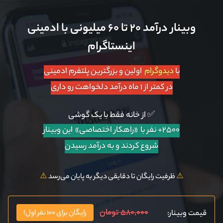
وبینار درآمد ۲۰ تا ۶۰ میلیونی با ادمینی
اینستاگرام
با
دیدوگرام
اولین و بزرگترین پلتفرم ادمینی
در کمتر از ۱ ماه درآمد دلخواهت رو داری
✅ از خانه فقط با یک گوشی
۲۵۰۰+ نفر با «راهکار اختصاصی»
این وبینار
شروع کردند و به درآمد رسیدن
⚠️
ظرفیت رایگان تا دقایقی دیگر به پایان می‌رسد
⚠️
۵۸۰,۰۰۰ تومان
قیمت وبینار:
رایگان برای ۱۰۰ نفر اول!