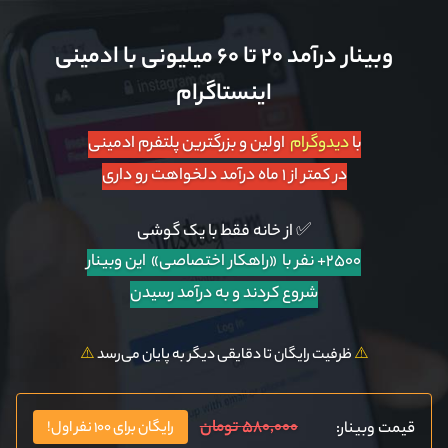
وبینار درآمد ۲۰ تا ۶۰ میلیونی با ادمینی
اینستاگرام
با
دیدوگرام
اولین و بزرگترین پلتفرم ادمینی
در کمتر از ۱ ماه درآمد دلخواهت رو داری
✅ از خانه فقط با یک گوشی
۲۵۰۰+ نفر با «راهکار اختصاصی»
این وبینار
شروع کردند و به درآمد رسیدن
⚠️
ظرفیت رایگان تا دقایقی دیگر به پایان می‌رسد
⚠️
۵۸۰,۰۰۰ تومان
قیمت وبینار:
رایگان برای ۱۰۰ نفر اول!