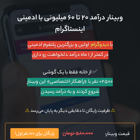
وبینار درآمد ۲۰ تا ۶۰ میلیونی با ادمینی
اینستاگرام
با
دیدوگرام
اولین و بزرگترین پلتفرم ادمینی
در کمتر از ۱ ماه درآمد دلخواهت رو داری
✅ از خانه فقط با یک گوشی
۲۵۰۰+ نفر با «راهکار اختصاصی»
این وبینار
شروع کردند و به درآمد رسیدن
⚠️
ظرفیت رایگان تا دقایقی دیگر به پایان می‌رسد
⚠️
۵۸۰,۰۰۰ تومان
قیمت وبینار:
رایگان برای ۱۰۰ نفر اول!