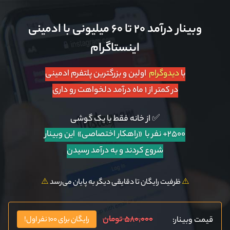
وبینار درآمد ۲۰ تا ۶۰ میلیونی با ادمینی
اینستاگرام
با
دیدوگرام
اولین و بزرگترین پلتفرم ادمینی
در کمتر از ۱ ماه درآمد دلخواهت رو داری
✅ از خانه فقط با یک گوشی
۲۵۰۰+ نفر با «راهکار اختصاصی»
این وبینار
شروع کردند و به درآمد رسیدن
⚠️
ظرفیت رایگان تا دقایقی دیگر به پایان می‌رسد
⚠️
۵۸۰,۰۰۰ تومان
قیمت وبینار:
رایگان برای ۱۰۰ نفر اول!