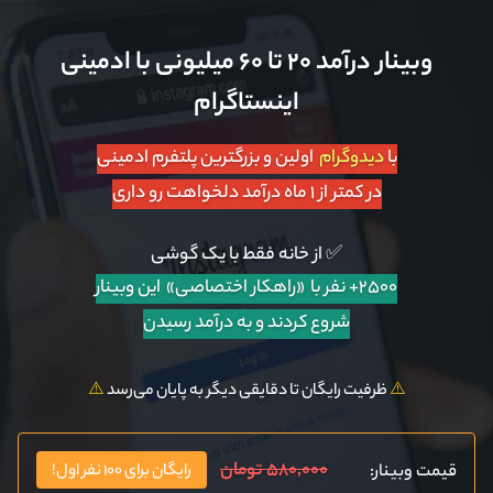
وبینار درآمد ۲۰ تا ۶۰ میلیونی با ادمینی
اینستاگرام
با
دیدوگرام
اولین و بزرگترین پلتفرم ادمینی
در کمتر از ۱ ماه درآمد دلخواهت رو داری
✅ از خانه فقط با یک گوشی
۲۵۰۰+ نفر با «راهکار اختصاصی»
این وبینار
شروع کردند و به درآمد رسیدن
⚠️
ظرفیت رایگان تا دقایقی دیگر به پایان می‌رسد
⚠️
۵۸۰,۰۰۰ تومان
قیمت وبینار:
رایگان برای ۱۰۰ نفر اول!