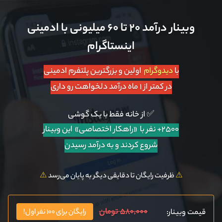
وبینار درآمد ۲۰ تا ۶۰ میلیونی با ادمینی
اینستاگرام
با
دیدوگرام
اولین و بزرگترین پلتفرم ادمینی
در کمتر از ۱ ماه درآمد دلخواهت رو داری
✅ از خانه فقط با یک گوشی
۲۵۰۰+ نفر با «راهکار اختصاصی»
این وبینار
شروع کردند و به درآمد رسیدن
⚠️
ظرفیت رایگان تا دقایقی دیگر به پایان می‌رسد
⚠️
۵۸۰,۰۰۰ تومان
قیمت وبینار:
رایگان برای ۱۰۰ نفر اول!