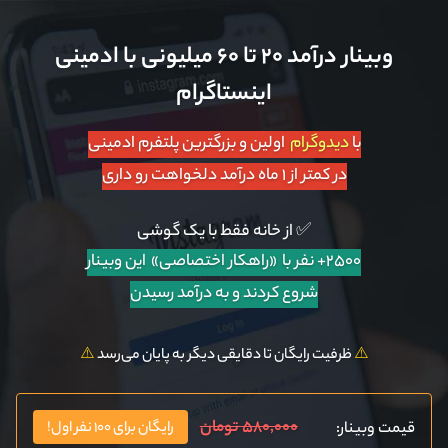
وبینار درآمد ۲۰ تا ۶۰ میلیونی با ادمینی
اینستاگرام
با
دیدوگرام
اولین و بزرگترین پلتفرم ادمینی
در کمتر از ۱ ماه درآمد دلخواهت رو داری
✅ از خانه فقط با یک گوشی
۲۵۰۰+ نفر با «راهکار اختصاصی»
این وبینار
شروع کردند و به درآمد رسیدن
⚠️
ظرفیت رایگان تا دقایقی دیگر به پایان می‌رسد
⚠️
۵۸۰,۰۰۰ تومان
قیمت وبینار:
رایگان برای ۱۰۰ نفر اول!