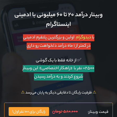
وبینار درآمد ۲۰ تا ۶۰ میلیونی با ادمینی
اینستاگرام
با
دیدوگرام
اولین و بزرگترین پلتفرم ادمینی
در کمتر از ۱ ماه درآمد دلخواهت رو داری
✅ از خانه فقط با یک گوشی
۲۵۰۰+ نفر با «راهکار اختصاصی»
این وبینار
شروع کردند و به درآمد رسیدن
⚠️
ظرفیت رایگان تا دقایقی دیگر به پایان می‌رسد
⚠️
۵۸۰,۰۰۰ تومان
قیمت وبینار:
رایگان برای ۱۰۰ نفر اول!