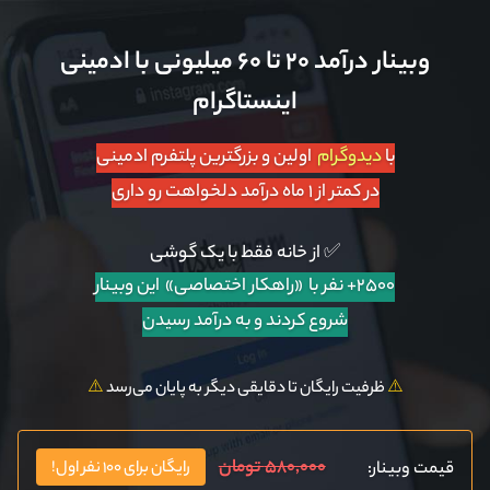
وبینار درآمد ۲۰ تا ۶۰ میلیونی با ادمینی
اینستاگرام
با
دیدوگرام
اولین و بزرگترین پلتفرم ادمینی
در کمتر از ۱ ماه درآمد دلخواهت رو داری
✅ از خانه فقط با یک گوشی
۲۵۰۰+ نفر با «راهکار اختصاصی»
این وبینار
شروع کردند و به درآمد رسیدن
⚠️
ظرفیت رایگان تا دقایقی دیگر به پایان می‌رسد
⚠️
۵۸۰,۰۰۰ تومان
قیمت وبینار:
رایگان برای ۱۰۰ نفر اول!