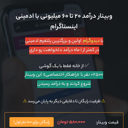
وبینار درآمد ۲۰ تا ۶۰ میلیونی با ادمینی
اینستاگرام
با
دیدوگرام
اولین و بزرگترین پلتفرم ادمینی
در کمتر از ۱ ماه درآمد دلخواهت رو داری
✅ از خانه فقط با یک گوشی
۲۵۰۰+ نفر با «راهکار اختصاصی»
این وبینار
شروع کردند و به درآمد رسیدن
⚠️
ظرفیت رایگان تا دقایقی دیگر به پایان می‌رسد
⚠️
۵۸۰,۰۰۰ تومان
قیمت وبینار:
رایگان برای ۱۰۰ نفر اول!